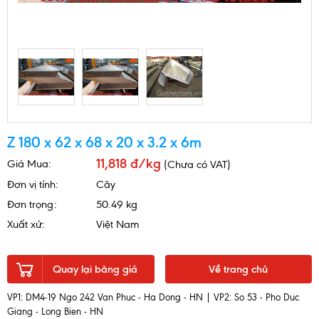
Z 180 x 62 x 68 x 20 x 3.2 x 6m
11,818 đ/kg
Giá Mua:
(Chưa có VAT)
Đơn vị tính:
Cây
Đơn trọng:
50.49 kg
Xuất xứ:
Việt Nam
Quay lại bảng giá
Về trang chủ
VP1: DM4-19 Ngo 242 Van Phuc - Ha Dong - HN | VP2: So 53 - Pho Duc
Giang - Long Bien - HN