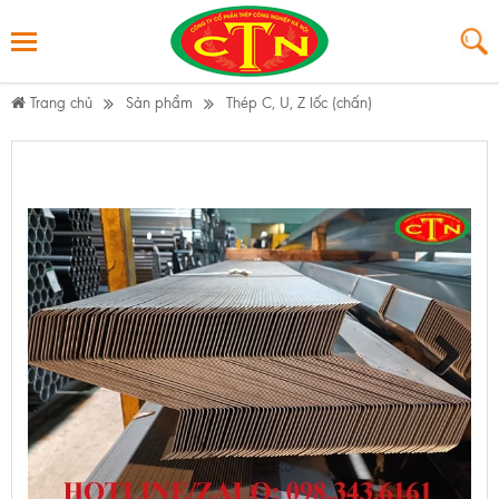
Trang chủ
Sản phẩm
Thép C, U, Z lốc (chấn)
Next