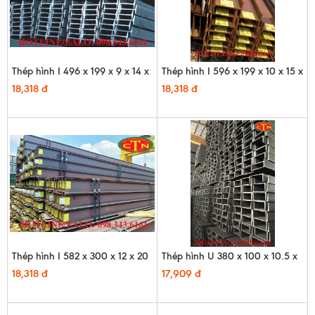
Thép hình I 496 x 199 x 9 x 14 x
Thép hình I 596 x 199 x 10 x 15 x
12m
12m
18,318 đ
18,318 đ
Thép hình I 582 x 300 x 12 x 20
Thép hình U 380 x 100 x 10.5 x
x 12m
16 x 12m - HQ
18,318 đ
17,909 đ