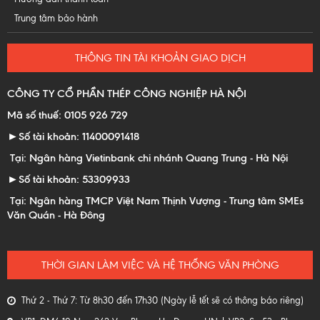
Trung tâm bảo hành
THÔNG TIN TÀI KHOẢN GIAO DỊCH
CÔNG TY CỔ PHẦN THÉP CÔNG NGHIỆP HÀ NỘI
Mã số thuế: 0105 926 729
►Số tài khoản: 11400091418
Tại: Ngân hàng Vietinbank chi nhánh Quang Trung - Hà Nội
►Số tài khoản: 53309933
Tại: Ngân hàng TMCP Việt Nam Thịnh Vượng - Trung tâm SMEs
Văn Quán - Hà Đông
THỜI GIAN LÀM VIỆC VÀ HỆ THỐNG VĂN PHÒNG
Thứ 2 - Thứ 7: Từ 8h30 đến 17h30 (Ngày lễ tết sẽ có thông báo riêng)