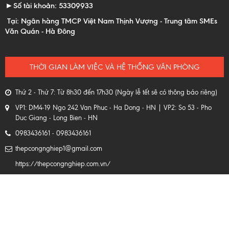
►Số tài khoản: 53309933
Tại: Ngân hàng TMCP Việt Nam Thịnh Vượng - Trung tâm SMEs
Văn Quán - Hà Đông
THỜI GIAN LÀM VIỆC VÀ HỆ THỐNG VĂN PHÒNG
Thứ 2 - Thứ 7: Từ 8h30 đến 17h30 (Ngày lễ tết sẽ có thông báo riêng)
VP1: DM4-19 Ngo 242 Van Phuc - Ha Dong - HN | VP2: So 53 - Pho
Duc Giang - Long Bien - HN
0983436161 - 0983436161
thepcongnghiep1@gmail.com
https://thepcongnghiep.com.vn/