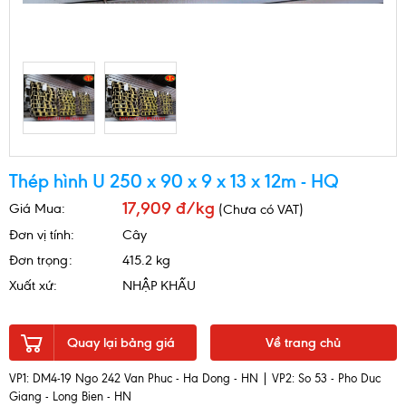
Thép hình U 250 x 90 x 9 x 13 x 12m - HQ
17,909 đ/kg
Giá Mua:
(Chưa có VAT)
Đơn vị tính:
Cây
Đơn trọng:
415.2 kg
Xuất xứ:
NHẬP KHẨU
Quay lại bảng giá
Về trang chủ
VP1: DM4-19 Ngo 242 Van Phuc - Ha Dong - HN | VP2: So 53 - Pho Duc
Giang - Long Bien - HN