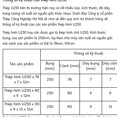
Thông số kỹ thuật của thép hình U250
Thép U250 trên thị trường hiện nay có rất nhiều loại, kích thước, độ dày,
trọng lượng và xuất xứ nguồn gốc khác nhau. Dưới đây Công ty cổ phần
Thép Công Nghiệp Hà Nội sẽ chia sẻ đến quý anh chị khách hàng về
thông số kỹ thuật của các sản phẩm thép hình U250.
Thép hình U250 hay còn được gọi là thép hình chữ U250. Kích thước
bụng của sản phẩm là 250mm, tùy theo nhà máy sản xuất và nguồn gốc
mà cánh của sản phẩm có thể là 78mm, 90mm.
Thông số kỹ thuật
Bụng
Dày bụng
Dày cán
Tên sản phẩm
Cánh (mm)
(mm)
(mm)
(mm)
Thép hình U250 x 78
250
78
7
7
x 7 x 12m
Thép hình U250 x 80
250
80
9
9
x 9 x 12m
Thép hình U250 x 90
250
90
9
13
x 9 x 13 x 12m