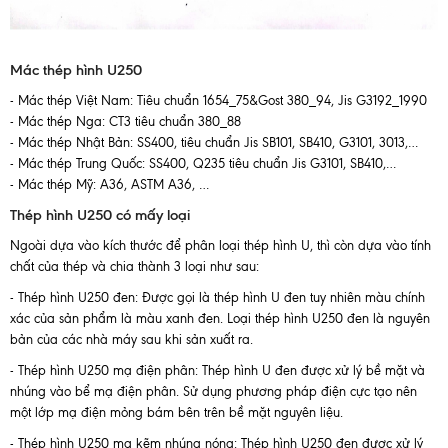
Mác thép hình U250
- Mác thép Việt Nam: Tiêu chuẩn 1654_75&Gost 380_94, Jis G3192_1990
- Mác thép Nga: CT3 tiêu chuẩn 380_88
- Mác thép Nhật Bản: SS400, tiêu chuẩn Jis SB101, SB410, G3101, 3013,…
- Mác thép Trung Quốc: SS400, Q235 tiêu chuẩn Jis G3101, SB410,…
- Mác thép Mỹ: A36, ASTM A36, …
Thép hình U250 có mấy loại
Ngoài dựa vào kích thước để phân loại thép hình U, thì còn dựa vào tính
chất của thép và chia thành 3 loại như sau:
- Thép hình U250 đen: Được gọi là thép hình U đen tuy nhiên màu chính
xác của sản phẩm là màu xanh đen. Loại thép hình U250 đen là nguyên
bản của các nhà máy sau khi sản xuất ra.
- Thép hình U250 mạ điện phân: Thép hình U đen được xử lý bề mặt và
nhúng vào bể mạ điện phân. Sử dụng phương pháp điện cực tạo nên
một lớp mạ điện mỏng bám bên trên bề mặt nguyên liệu.
- Thép hình U250 mạ kẽm nhúng nóng: Thép hình U250 đen được xử lý