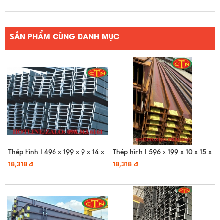
SẢN PHẨM CÙNG DANH MỤC
Thép hình I 496 x 199 x 9 x 14 x
Thép hình I 596 x 199 x 10 x 15 x
12m
12m
18,318 đ
18,318 đ