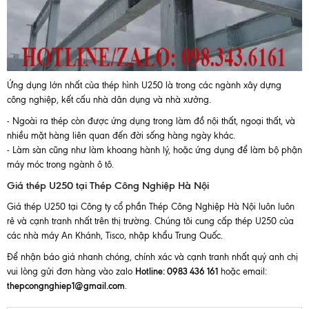
Ứng dụng lớn nhất của thép hình U250 là trong các ngành xây dựng
công nghiệp, kết cấu nhà dân dụng và nhà xưởng.
- Ngoài ra thép còn được ứng dụng trong làm đồ nội thất, ngoại thất, và
nhiều mặt hàng liên quan đến đời sống hàng ngày khác.
- Làm sàn cũng như làm khoang hành lý, hoặc ứng dụng để làm bộ phận
máy móc trong ngành ô tô.
Giá thép U250 tại Thép Công Nghiệp Hà Nội
Giá thép U250 tại Công ty cổ phần Thép Công Nghiệp Hà Nội luôn luôn
rẻ và cạnh tranh nhất trên thị trường. Chúng tôi cung cấp thép U250 của
các nhà máy An Khánh, Tisco, nhập khẩu Trung Quốc.
Để nhận báo giá nhanh chóng, chính xác và cạnh tranh nhất quý anh chị
Hotline: 0983 436 161
vui lòng gửi đơn hàng vào zalo
hoặc email:
thepcongnghiep1@gmail.com
.