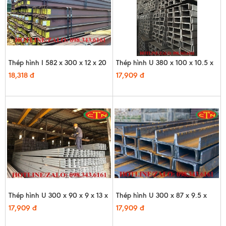
Thép hình I 582 x 300 x 12 x 20
Thép hình U 380 x 100 x 10.5 x
x 12m
16 x 12m - HQ
18,318 đ
17,909 đ
Thép hình U 300 x 90 x 9 x 13 x
Thép hình U 300 x 87 x 9.5 x
12m - HQ
12m - HQ
17,909 đ
17,909 đ