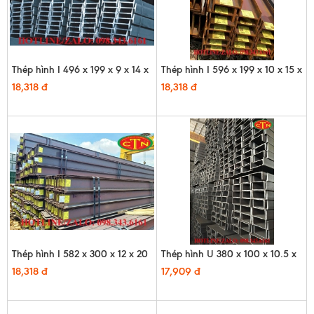
Thép hình I 496 x 199 x 9 x 14 x
Thép hình I 596 x 199 x 10 x 15 x
12m
12m
18,318 đ
18,318 đ
Thép hình I 582 x 300 x 12 x 20
Thép hình U 380 x 100 x 10.5 x
x 12m
16 x 12m - HQ
18,318 đ
17,909 đ