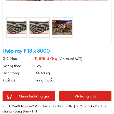
Thép ray P 18 x 8000
11,818 đ/kg
Giá Mua:
(Chưa có VAT)
Đơn vị tính:
Cây
Đơn trọng:
144.48 kg
Xuất xứ:
Trung Quốc
Quay lại bảng giá
Về trang chủ
VP1: DM4-19 Ngo 242 Van Phuc - Ha Dong - HN | VP2: So 53 - Pho Duc
Giang - Long Bien - HN