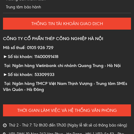
Trung tâm bảo hành
THÔNG TIN TÀI KHOẢN GIAO DỊCH
CÔNG TY CỔ PHẦN THÉP CÔNG NGHIỆP HÀ NỘI
Mã số thuế: 0105 926 729
►Số tài khoản: 11400091418
Tại: Ngân hàng Vietinbank chi nhánh Quang Trung - Hà Nội
►Số tài khoản: 53309933
Tại: Ngân hàng TMCP Việt Nam Thịnh Vượng - Trung tâm SMEs
Văn Quán - Hà Đông
THỜI GIAN LÀM VIỆC VÀ HỆ THỐNG VĂN PHÒNG
Thứ 2 - Thứ 7: Từ 8h30 đến 17h30 (Ngày lễ tết sẽ có thông báo riêng)