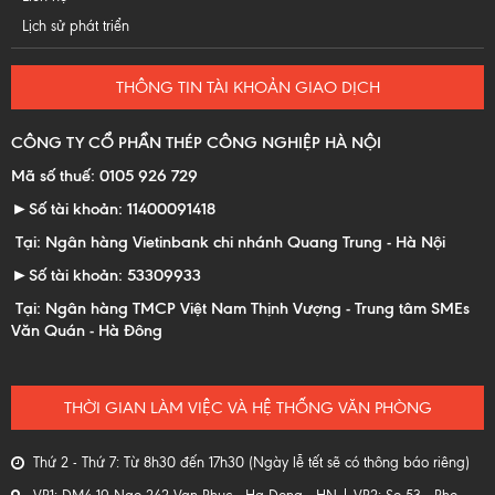
Lịch sử phát triển
THÔNG TIN TÀI KHOẢN GIAO DỊCH
CÔNG TY CỔ PHẦN THÉP CÔNG NGHIỆP HÀ NỘI
Mã số thuế: 0105 926 729
►Số tài khoản: 11400091418
Tại: Ngân hàng Vietinbank chi nhánh Quang Trung - Hà Nội
►Số tài khoản: 53309933
Tại: Ngân hàng TMCP Việt Nam Thịnh Vượng - Trung tâm SMEs
Văn Quán - Hà Đông
THỜI GIAN LÀM VIỆC VÀ HỆ THỐNG VĂN PHÒNG
Thứ 2 - Thứ 7: Từ 8h30 đến 17h30 (Ngày lễ tết sẽ có thông báo riêng)