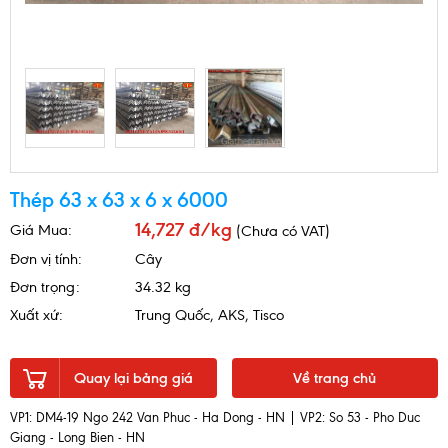
Thép 63 x 63 x 6 x 6000
14,727 đ/kg
Giá Mua:
(Chưa có VAT)
Đơn vị tính:
Cây
Đơn trọng:
34.32 kg
Xuất xứ:
Trung Quốc, AKS, Tisco
Quay lại bảng giá
Về trang chủ
VP1: DM4-19 Ngo 242 Van Phuc - Ha Dong - HN | VP2: So 53 - Pho Duc
Giang - Long Bien - HN