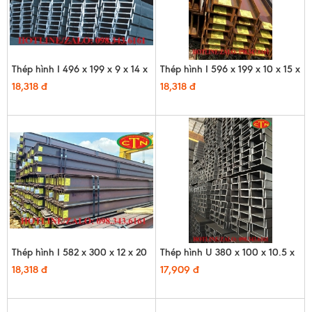
Thép hình I 496 x 199 x 9 x 14 x
Thép hình I 596 x 199 x 10 x 15 x
12m
12m
18,318 đ
18,318 đ
Thép hình I 582 x 300 x 12 x 20
Thép hình U 380 x 100 x 10.5 x
x 12m
16 x 12m - HQ
18,318 đ
17,909 đ