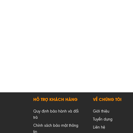
HỖ TRỢ KHÁCH HÀNG
VỀ CHÚNG TÔI
Quy định bảo hành và đổi
Giới thiệu
trả
Tuyển dụng
Chính sách bảo mật thông
Liên hệ
tin