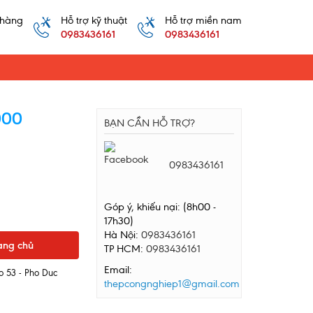
 hàng
Hỗ trợ kỹ thuật
Hỗ trợ miền nam
0983436161
0983436161
000
BẠN CẦN HỖ TRỢ?
0983436161
Góp ý, khiếu nại: (8h00 -
17h30)
Hà Nội:
0983436161
ang chủ
TP HCM:
0983436161
Email:
o 53 - Pho Duc
thepcongnghiep1@gmail.com