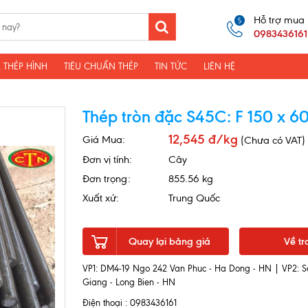
Hỗ trợ mua
0983436161
 THÉP HÌNH
TIÊU CHUẨN THÉP
TIN TỨC
LIÊN HỆ
Thép tròn đặc S45C: F 150 x 6
12,545 đ/kg
Giá Mua:
(Chưa có VAT)
Đơn vị tính:
Cây
Đơn trọng:
855.56 kg
Xuất xứ:
Trung Quốc
Quay lại bảng giá
Về tr
VP1: DM4-19 Ngo 242 Van Phuc - Ha Dong - HN | VP2: S
Giang - Long Bien - HN
Điện thoại : 0983436161