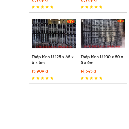
17,909 đ
17,909 đ
Thép hình U 125 x 65 x
Thép hình U 100 x 50 x
6 x 6m
5 x 6m
15,909 đ
14,545 đ