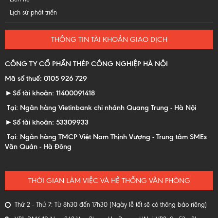
Lịch sử phát triển
THÔNG TIN TÀI KHOẢN GIAO DỊCH
CÔNG TY CỔ PHẦN THÉP CÔNG NGHIỆP HÀ NỘI
Mã số thuế: 0105 926 729
►Số tài khoản: 11400091418
Tại: Ngân hàng Vietinbank chi nhánh Quang Trung - Hà Nội
►Số tài khoản: 53309933
Tại: Ngân hàng TMCP Việt Nam Thịnh Vượng - Trung tâm SMEs
Văn Quán - Hà Đông
THỜI GIAN LÀM VIỆC VÀ HỆ THỐNG VĂN PHÒNG
Thứ 2 - Thứ 7: Từ 8h30 đến 17h30 (Ngày lễ tết sẽ có thông báo riêng)