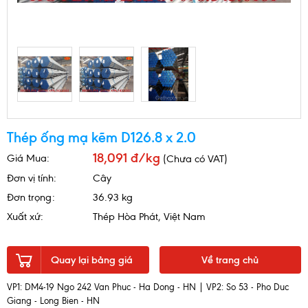
Thép ống mạ kẽm D126.8 x 2.0
18,091 đ/kg
Giá Mua:
(Chưa có VAT)
Đơn vị tính:
Cây
Đơn trọng:
36.93 kg
Xuất xứ:
Thép Hòa Phát, Việt Nam
Quay lại bảng giá
Về trang chủ
VP1: DM4-19 Ngo 242 Van Phuc - Ha Dong - HN | VP2: So 53 - Pho Duc
Giang - Long Bien - HN