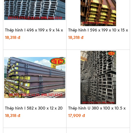
Thép hình I 496 x 199 x 9 x 14 x
Thép hình I 596 x 199 x 10 x 15 x
12m
12m
18,318 đ
18,318 đ
Thép hình I 582 x 300 x 12 x 20
Thép hình U 380 x 100 x 10.5 x
x 12m
16 x 12m - HQ
18,318 đ
17,909 đ