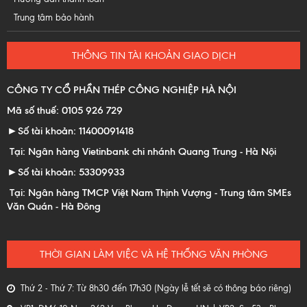
Trung tâm bảo hành
THÔNG TIN TÀI KHOẢN GIAO DỊCH
CÔNG TY CỔ PHẦN THÉP CÔNG NGHIỆP HÀ NỘI
Mã số thuế: 0105 926 729
►Số tài khoản: 11400091418
Tại: Ngân hàng Vietinbank chi nhánh Quang Trung - Hà Nội
►Số tài khoản: 53309933
Tại: Ngân hàng TMCP Việt Nam Thịnh Vượng - Trung tâm SMEs
Văn Quán - Hà Đông
THỜI GIAN LÀM VIỆC VÀ HỆ THỐNG VĂN PHÒNG
Thứ 2 - Thứ 7: Từ 8h30 đến 17h30 (Ngày lễ tết sẽ có thông báo riêng)