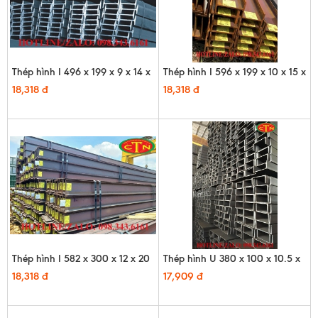
Thép hình I 496 x 199 x 9 x 14 x
Thép hình I 596 x 199 x 10 x 15 x
12m
12m
18,318 đ
18,318 đ
Thép hình I 582 x 300 x 12 x 20
Thép hình U 380 x 100 x 10.5 x
x 12m
16 x 12m - HQ
18,318 đ
17,909 đ