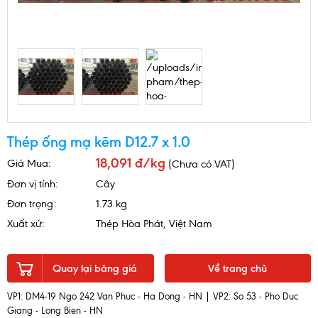
Thép ống mạ kẽm D12.7 x 1.0
18,091 đ/kg
Giá Mua:
(Chưa có VAT)
Đơn vị tính:
Cây
Đơn trọng:
1.73 kg
Xuất xứ:
Thép Hòa Phát, Việt Nam
Quay lại bảng giá
Về trang chủ
VP1: DM4-19 Ngo 242 Van Phuc - Ha Dong - HN | VP2: So 53 - Pho Duc
Giang - Long Bien - HN