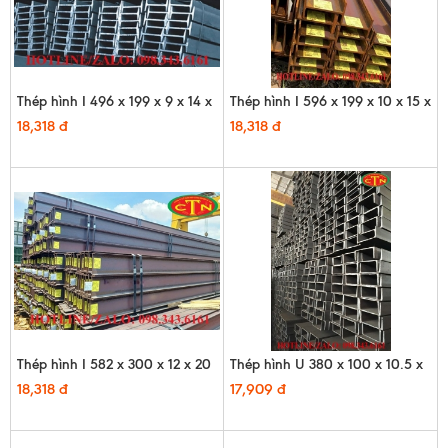
Thép hình I 496 x 199 x 9 x 14 x
Thép hình I 596 x 199 x 10 x 15 x
12m
12m
18,318 đ
18,318 đ
Thép hình I 582 x 300 x 12 x 20
Thép hình U 380 x 100 x 10.5 x
x 12m
16 x 12m - HQ
18,318 đ
17,909 đ