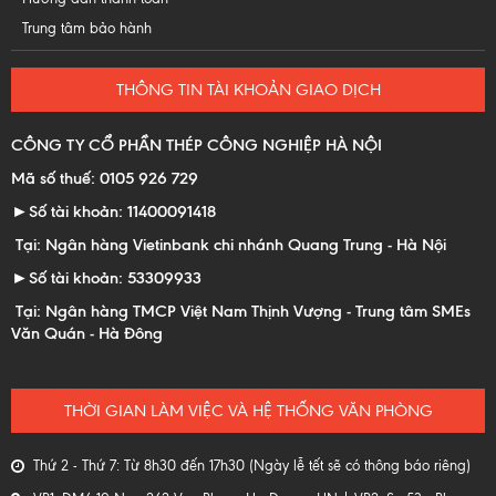
Trung tâm bảo hành
THÔNG TIN TÀI KHOẢN GIAO DỊCH
CÔNG TY CỔ PHẦN THÉP CÔNG NGHIỆP HÀ NỘI
Mã số thuế: 0105 926 729
►Số tài khoản: 11400091418
Tại: Ngân hàng Vietinbank chi nhánh Quang Trung - Hà Nội
►Số tài khoản: 53309933
Tại: Ngân hàng TMCP Việt Nam Thịnh Vượng - Trung tâm SMEs
Văn Quán - Hà Đông
THỜI GIAN LÀM VIỆC VÀ HỆ THỐNG VĂN PHÒNG
Thứ 2 - Thứ 7: Từ 8h30 đến 17h30 (Ngày lễ tết sẽ có thông báo riêng)