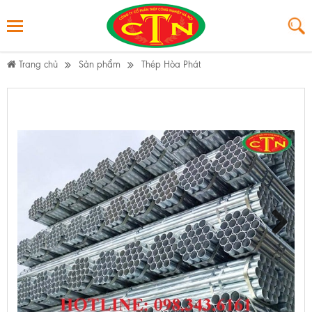
Trang chủ
Sản phẩm
Thép Hòa Phát
Ống mạ kẽm nhúng nóng
Next