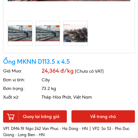
Ống MKNN D113.5 x 4.5
24,364 đ/kg
Giá Mua:
(Chưa có VAT)
Đơn vị tính:
Cây
Đơn trọng:
73.2 kg
Xuất xứ:
Thép Hòa Phát, Việt Nam
Quay lại bảng giá
Về trang chủ
VP1: DM4-19 Ngo 242 Van Phuc - Ha Dong - HN | VP2: So 53 - Pho Duc
Giang - Long Bien - HN