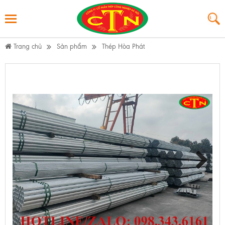
Trang chủ
Sản phẩm
Thép Hòa Phát
Ống mạ kẽm nhúng nóng
Next