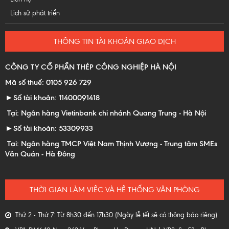
Lịch sử phát triển
THÔNG TIN TÀI KHOẢN GIAO DỊCH
CÔNG TY CỔ PHẦN THÉP CÔNG NGHIỆP HÀ NỘI
Mã số thuế: 0105 926 729
►Số tài khoản: 11400091418
Tại: Ngân hàng Vietinbank chi nhánh Quang Trung - Hà Nội
►Số tài khoản: 53309933
Tại: Ngân hàng TMCP Việt Nam Thịnh Vượng - Trung tâm SMEs
Văn Quán - Hà Đông
THỜI GIAN LÀM VIỆC VÀ HỆ THỐNG VĂN PHÒNG
Thứ 2 - Thứ 7: Từ 8h30 đến 17h30 (Ngày lễ tết sẽ có thông báo riêng)