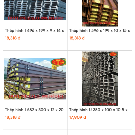
Thép hình I 496 x 199 x 9 x 14 x
Thép hình I 596 x 199 x 10 x 15 x
12m
12m
18,318 đ
18,318 đ
Thép hình I 582 x 300 x 12 x 20
Thép hình U 380 x 100 x 10.5 x
x 12m
16 x 12m - HQ
18,318 đ
17,909 đ