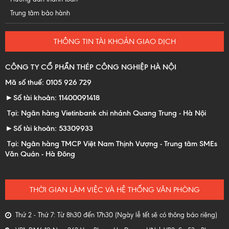
Trung tâm bảo hành
THÔNG TIN TÀI KHOẢN GIAO DỊCH
CÔNG TY CỔ PHẦN THÉP CÔNG NGHIỆP HÀ NỘI
Mã số thuế: 0105 926 729
►Số tài khoản: 11400091418
Tại: Ngân hàng Vietinbank chi nhánh Quang Trung - Hà Nội
►Số tài khoản: 53309933
Tại: Ngân hàng TMCP Việt Nam Thịnh Vượng - Trung tâm SMEs
Văn Quán - Hà Đông
THỜI GIAN LÀM VIỆC VÀ HỆ THỐNG VĂN PHÒNG
Thứ 2 - Thứ 7: Từ 8h30 đến 17h30 (Ngày lễ tết sẽ có thông báo riêng)