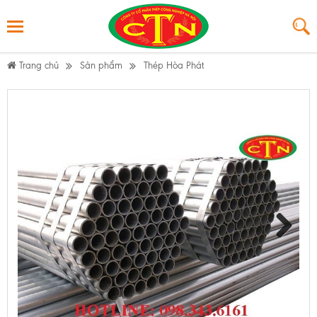
Trang chủ
Sản phẩm
Thép Hòa Phát
Ống mạ kẽm nhúng nóng
Next