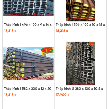
Thép hình I 496 x 199 x 9 x 14 x
Thép hình I 596 x 199 x 10 x 15 x
12m
12m
18,318 đ
18,318 đ
Thép hình I 582 x 300 x 12 x 20
Thép hình U 380 x 100 x 10.5 x
x 12m
16 x 12m - HQ
18,318 đ
17,909 đ