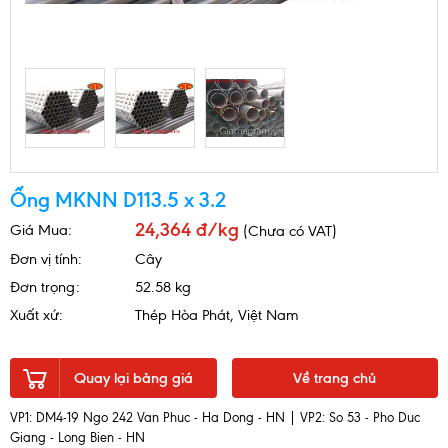
Ống MKNN D113.5 x 3.2
24,364 đ/kg
Giá Mua:
(Chưa có VAT)
Đơn vị tính:
Cây
Đơn trọng:
52.58 kg
Xuất xứ:
Thép Hòa Phát, Việt Nam
Quay lại bảng giá
Về trang chủ
VP1: DM4-19 Ngo 242 Van Phuc - Ha Dong - HN | VP2: So 53 - Pho Duc
Giang - Long Bien - HN