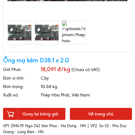
Ống mạ kẽm D38.1 x 2.0
18,091 đ/kg
Giá Mua:
(Chưa có VAT)
Đơn vị tính:
Cây
Đơn trọng:
10.68 kg
Xuất xứ:
Thép Hòa Phát, Việt Nam
Quay lại bảng giá
Về trang chủ
VP1: DM4-19 Ngo 242 Van Phuc - Ha Dong - HN | VP2: So 53 - Pho Duc
Giang - Long Bien - HN