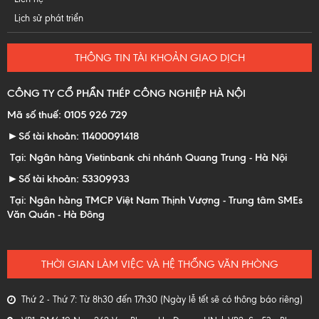
Lịch sử phát triển
THÔNG TIN TÀI KHOẢN GIAO DỊCH
CÔNG TY CỔ PHẦN THÉP CÔNG NGHIỆP HÀ NỘI
Mã số thuế: 0105 926 729
►Số tài khoản: 11400091418
Tại: Ngân hàng Vietinbank chi nhánh Quang Trung - Hà Nội
►Số tài khoản: 53309933
Tại: Ngân hàng TMCP Việt Nam Thịnh Vượng - Trung tâm SMEs
Văn Quán - Hà Đông
THỜI GIAN LÀM VIỆC VÀ HỆ THỐNG VĂN PHÒNG
Thứ 2 - Thứ 7: Từ 8h30 đến 17h30 (Ngày lễ tết sẽ có thông báo riêng)