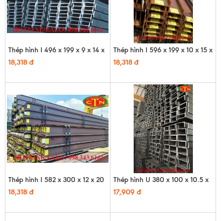
Thép hình I 496 x 199 x 9 x 14 x
Thép hình I 596 x 199 x 10 x 15 x
12m
12m
18,318 đ
18,318 đ
Thép hình I 582 x 300 x 12 x 20
Thép hình U 380 x 100 x 10.5 x
x 12m
16 x 12m - HQ
18,318 đ
17,909 đ