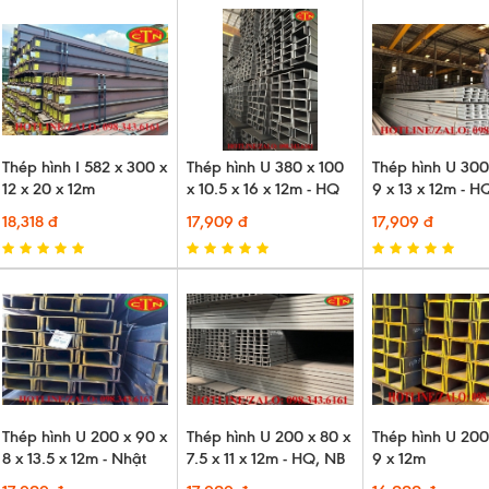
Thép hình I 582 x 300 x
Thép hình U 380 x 100
Thép hình U 300
12 x 20 x 12m
x 10.5 x 16 x 12m - HQ
9 x 13 x 12m - H
18,318 đ
17,909 đ
17,909 đ
Thép hình U 200 x 90 x
Thép hình U 200 x 80 x
Thép hình U 200
8 x 13.5 x 12m - Nhật
7.5 x 11 x 12m - HQ, NB
9 x 12m