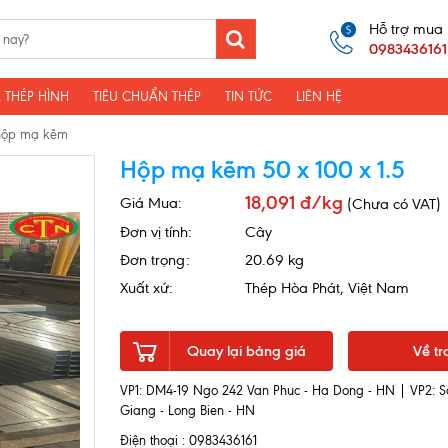
Hỗ trợ mua
0983436161
 THÉP HÌNH
TIÊU CHUẨN THÉP
TIN TỨC
LIÊN HỆ
hộp mạ kẽm
Hộp mạ kẽm 50 x 100 x 1.5
18,091 đ/kg
Giá Mua:
(Chưa có VAT)
Đơn vị tính:
Cây
Đơn trọng:
20.69 kg
Xuất xứ:
Thép Hòa Phát, Việt Nam
Quay lại bảng giá
Về tr
VP1: DM4-19 Ngo 242 Van Phuc - Ha Dong - HN | VP2: S
Giang - Long Bien - HN
Điện thoại : 0983436161