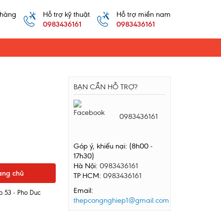
 hàng
Hỗ trợ kỹ thuật
Hỗ trợ miền nam
0983436161
0983436161
BẠN CẦN HỖ TRỢ?
0983436161
Góp ý, khiếu nại: (8h00 -
17h30)
Hà Nội:
0983436161
ang chủ
TP HCM:
0983436161
Email:
o 53 - Pho Duc
thepcongnghiep1@gmail.com