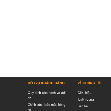
HỖ TRỢ KHÁCH HÀNG
VỀ CHÚNG TÔI
Quy định bảo hành và đổi
Giới thiệu
trả
Tuyển dụng
Chính sách bảo mật thông
Liên hệ
tin