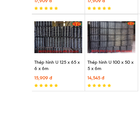
17,909 đ
17,909 đ
Thép hình U 125 x 65 x
Thép hình U 100 x 50 x
6 x 6m
5 x 6m
15,909 đ
14,545 đ