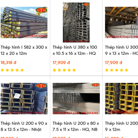
Thép hình I 582 x 300 x
Thép hình U 380 x 100
Thép hình U 300
12 x 20 x 12m
x 10.5 x 16 x 12m - HQ
9 x 13 x 12m - H
18,318 đ
17,909 đ
17,909 đ
Thép hình U 200 x 90 x
Thép hình U 200 x 80 x
Thép hình U 200
8 x 13.5 x 12m - Nhật
7.5 x 11 x 12m - HQ, NB
9 x 12m