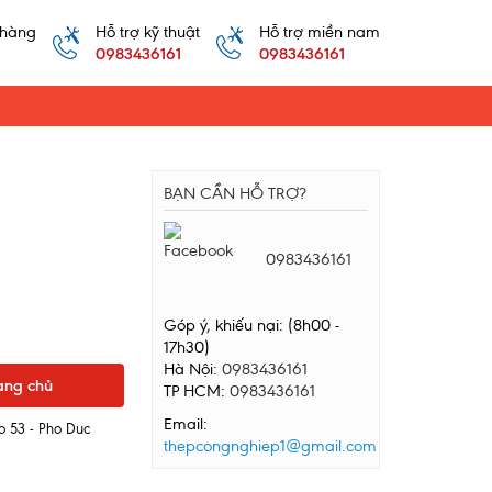
 hàng
Hỗ trợ kỹ thuật
Hỗ trợ miền nam
0983436161
0983436161
BẠN CẦN HỖ TRỢ?
0983436161
Góp ý, khiếu nại: (8h00 -
17h30)
Hà Nội:
0983436161
ang chủ
TP HCM:
0983436161
Email:
o 53 - Pho Duc
thepcongnghiep1@gmail.com