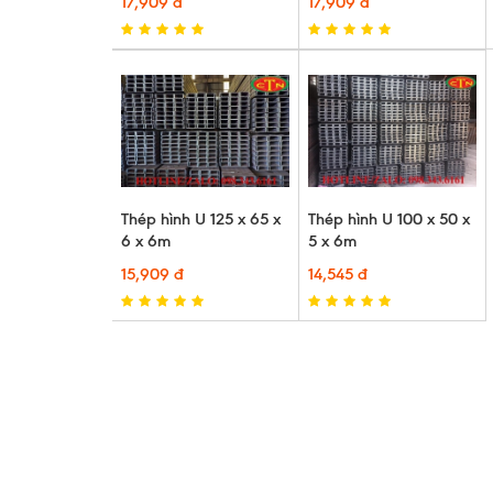
17,909 đ
17,909 đ
Thép hình U 125 x 65 x
Thép hình U 100 x 50 x
6 x 6m
5 x 6m
15,909 đ
14,545 đ