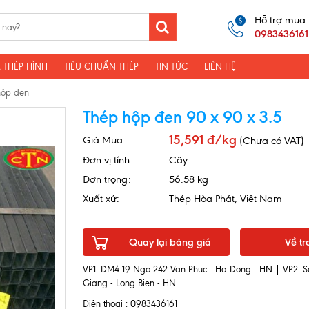
Hỗ trợ mua
0983436161
 THÉP HÌNH
TIÊU CHUẨN THÉP
TIN TỨC
LIÊN HỆ
hộp đen
Thép hộp đen 90 x 90 x 3.5
15,591 đ/kg
Giá Mua:
(Chưa có VAT)
Đơn vị tính:
Cây
Đơn trọng:
56.58 kg
Xuất xứ:
Thép Hòa Phát, Việt Nam
Quay lại bảng giá
Về tr
VP1: DM4-19 Ngo 242 Van Phuc - Ha Dong - HN | VP2: S
Giang - Long Bien - HN
Điện thoại : 0983436161