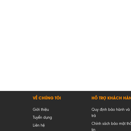
VỀ CHÚNG TÔI
HỖ TRỢ KHÁCH HÀ
Giới thiệu
Quy định bảo hành và 
trả
Tuyển dụng
Chính sách bảo mật th
Liên hệ
tin