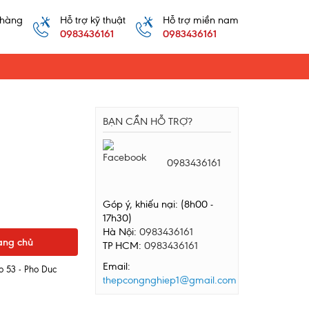
 hàng
Hỗ trợ kỹ thuật
Hỗ trợ miền nam
0983436161
0983436161
BẠN CẦN HỖ TRỢ?
0983436161
Góp ý, khiếu nại: (8h00 -
17h30)
Hà Nội:
0983436161
ang chủ
TP HCM:
0983436161
Email:
o 53 - Pho Duc
thepcongnghiep1@gmail.com