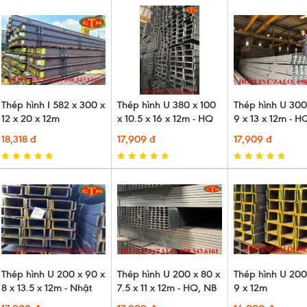
Thép hình I 582 x 300 x
Thép hình U 380 x 100
Thép hình U 300
12 x 20 x 12m
x 10.5 x 16 x 12m - HQ
9 x 13 x 12m - H
18,318 đ
17,909 đ
17,909 đ
Thép hình U 200 x 90 x
Thép hình U 200 x 80 x
Thép hình U 200
8 x 13.5 x 12m - Nhật
7.5 x 11 x 12m - HQ, NB
9 x 12m