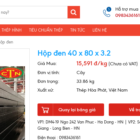
Hỗ trợ mua
0983436161
 THÉP HÌNH
TIÊU CHUẨN THÉP
TIN TỨC
LIÊN HỆ
hộp đen
Hộp đen 40 x 80 x 3.2
15,591 đ/kg
Giá Mua:
(Chưa có VAT)
Đơn vị tính:
Cây
Đơn trọng:
33.86 kg
Xuất xứ:
Thép Hòa Phát, Việt Nam
Quay lại bảng giá
Về tr
VP1: DM4-19 Ngo 242 Van Phuc - Ha Dong - HN | VP2: S
Giang - Long Bien - HN
Điện thoại : 0983436161