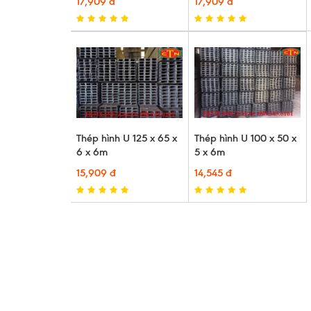
17,909 đ
17,909 đ
Thép hình U 125 x 65 x
Thép hình U 100 x 50 x
6 x 6m
5 x 6m
15,909 đ
14,545 đ